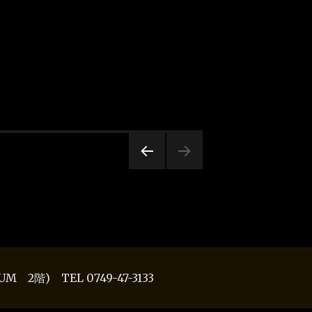
PREV
IOUS
PAG
E
 2階) TEL 0749-47-3133