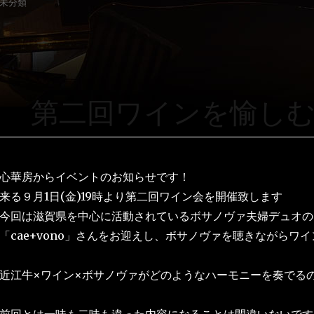
未分類
第二回ワインを愉し
心華房からイベントのお知らせです！
来る９月1日(金)19時より第二回ワイン会を開催致します
今回は滋賀県を中心に活動されているボサノヴァ夫婦デュオの
「cae+vono」さんをお迎えし、ボサノヴァを聴きながらワ
近江牛×ワイン×ボサノヴァがどのようなハーモニーを奏でる